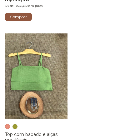
3
x
de
R$66,63
sem juros
Comprar
Top com babado e alças