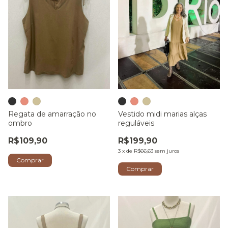
Vestido midi marias alças
Regata de amarração no
reguláveis
ombro
R$199,90
R$109,90
3
x
de
R$66,63
sem juros
Comprar
Comprar