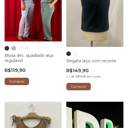
+1
Blusa dec. quadrado alça
regulável
Regata laço com recorte
R$119,90
R$149,90
2
x
de
R$74,95
sem juros
Comprar
Comprar