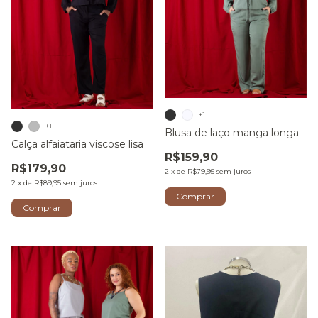
+1
+1
Blusa de laço manga longa
Calça alfaiataria viscose lisa
R$159,90
R$179,90
2
x
de
R$79,95
sem juros
2
x
de
R$89,95
sem juros
Comprar
Comprar