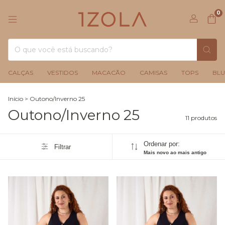
0
CALÇAS
VESTIDOS
MACACÃO
CAMISAS
TOPS
BLU
Início
>
Outono/Inverno 25
Outono/Inverno 25
11 produtos
Ordenar por:
Filtrar
Mais novo ao mais antigo