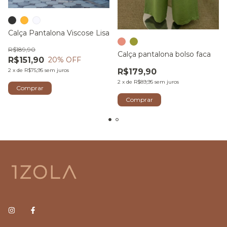
Calça Pantalona Viscose Lisa
R$189,90
Calça pantalona bolso faca
R$151,90
20
% OFF
2
x
de
R$75,95
sem juros
R$179,90
2
x
de
R$89,95
sem juros
Comprar
Comprar