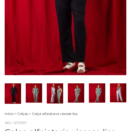
Início
>
Calças
>
Calça alfaiataria viscose lisa
SKU:
12721311