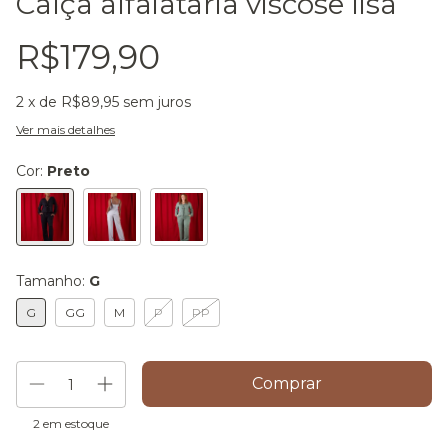
Calça alfaiataria viscose lisa
R$179,90
2
x de
R$89,95
sem juros
Ver mais detalhes
Cor:
Preto
Tamanho:
G
G
GG
M
P
PP
2
em estoque