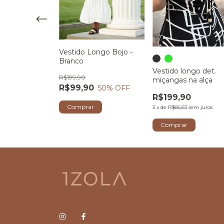
egata - Preto
Vestido Longo Bojo -
Branco
Vestido longo det.
R$199,90
0
59
% OFF
miçangas na alça
R$99,90
50
% OFF
R$199,90
r
Comprar
3
x
de
R$66,63
sem juros
Comprar