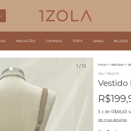
ÇAS
MACACÃO
CAMISAS
TOPS
SAIAS
BLUSAS
Início
>
Vestidos
>
Ve
1
/
13
SKU:
11862111
Vestido
R$199,
3
x de
R$66,63
s
Ver mais detalhes