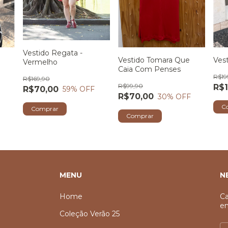
Vestido Regata -
Vestido Tomara Que
Vest
Vermelho
Caia Com Penses
R$19
R$169,90
R$99,90
R$1
R$70,00
59
% OFF
R$70,00
30
% OFF
C
Comprar
Comprar
MENU
N
Home
Ca
em
Coleção Verão 25