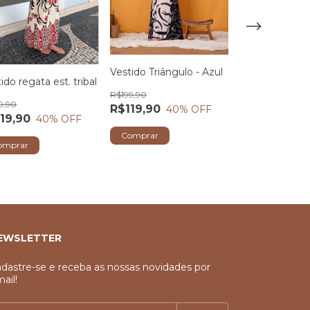
Vestido Triângulo - Azul
ido regata est. tribal
R$199,90
Vestido midi m
9,90
R$119,90
40
% OFF
alças reguláve
19,90
40
% OFF
R$199,90
Comprar
omprar
3
x
de
R$66,63
sem j
Comprar
EWSLETTER
dastre-se e receba as nossas novidades por
ail!