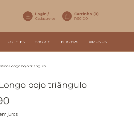
Login
/
Carrinho
(
0
)
Cadastre-se
R$0,00
COLETES
SHORTS
BLAZERS
KIMONOS
stido Longo bojo triângulo
 Longo bojo triângulo
90
em juros