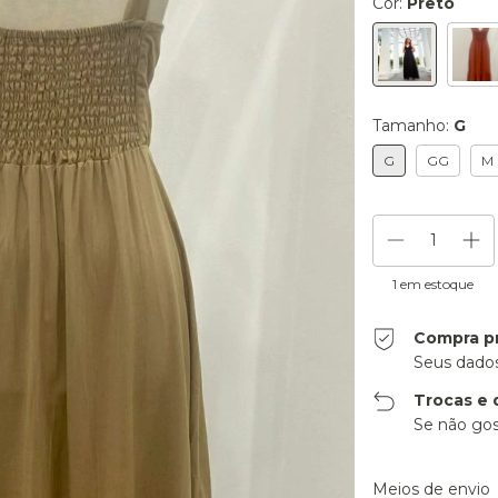
Cor:
Preto
Tamanho:
G
G
GG
M
1
em estoque
Compra p
Seus dados
Trocas e 
Se não gos
Entregas para o CE
Meios de envio