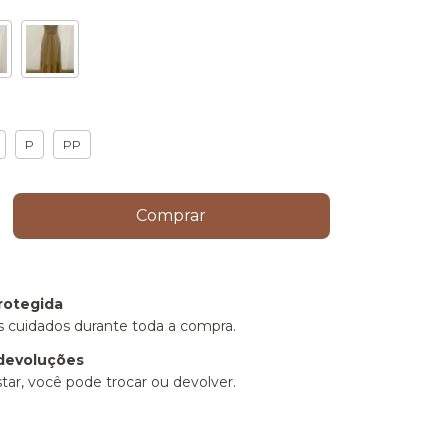
P
PP
rotegida
 cuidados durante toda a compra.
devoluções
tar, você pode trocar ou devolver.
P:
Alterar CEP