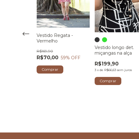
Vestido Regata -
gata est. tribal
Vermelho
Vestido longo det.
R$169,90
miçangas na alça
0
40
% OFF
R$70,00
59
% OFF
R$199,90
r
Comprar
3
x
de
R$66,63
sem juros
Comprar