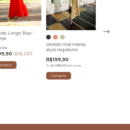
tido Longo Bojo -
nja
Vestido midi marias
9,90
alças reguláveis
99,90
50
% OFF
R$199,90
omprar
3
x
de
R$66,63
sem juros
Comprar
Vestido Longo
triângulo
R$199,90
3
x
de
R$66,63
sem j
Comprar