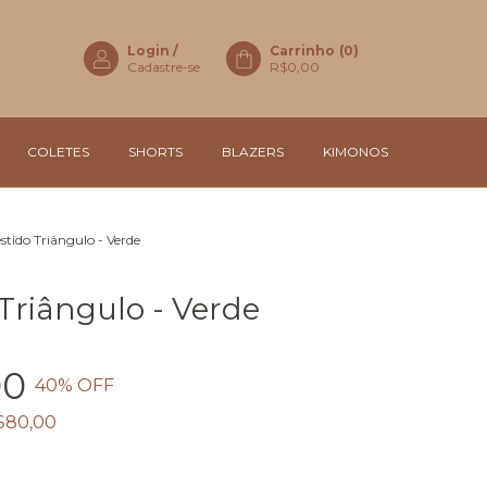
Login
/
Carrinho
(
0
)
Cadastre-se
R$0,00
COLETES
SHORTS
BLAZERS
KIMONOS
stido Triângulo - Verde
Triângulo - Verde
90
40
% OFF
$80,00