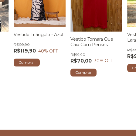
Ves
Vestido Triângulo - Azul
Vestido Tomara Que
Lara
Caia Com Penses
R$199,90
R$19
R$119,90
40
% OFF
R$99,90
R$
R$70,00
30
% OFF
Comprar
C
Comprar