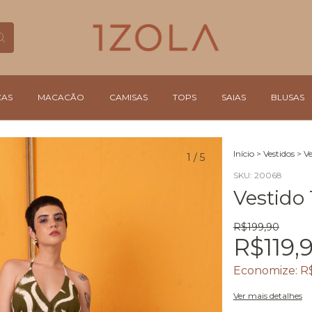
ÇAS
MACACÃO
CAMISAS
TOPS
SAIAS
BLUSAS
Início
>
Vestidos
>
Ve
1
/
5
SKU:
20068
Vestido 
R$199,90
R$119,
Economize:
R
Ver mais detalhes