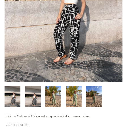
Início
>
Calças
>
Calça estampada elástico nas costas
SKU:
10957802