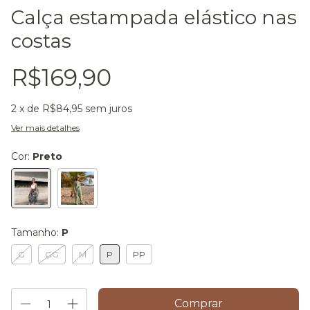
Calça estampada elástico nas
costas
R$169,90
2
x de
R$84,95
sem juros
Ver mais detalhes
Cor:
Preto
Tamanho:
P
G
GG
M
P
PP