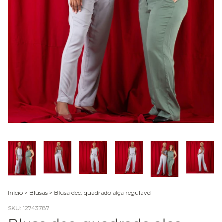
Início
>
Blusas
>
Blusa dec. quadrado alça regulável
SKU:
12743787