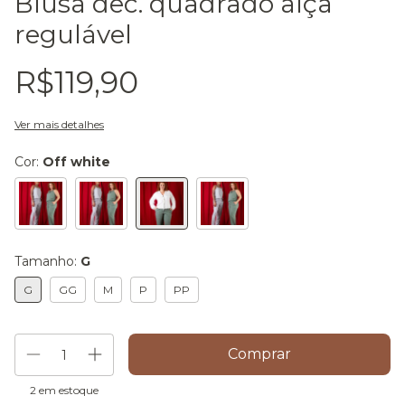
Blusa dec. quadrado alça
regulável
R$119,90
Ver mais detalhes
Cor:
Off white
Tamanho:
G
G
GG
M
P
PP
2
em estoque