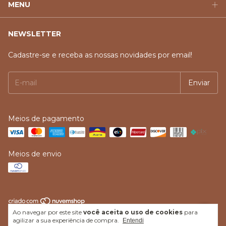
MENU
NEWSLETTER
Cadastre-se e receba as nossas novidades por email!
Meios de pagamento
Meios de envio
Ao navegar por este site
você aceita o uso de cookies
para
Copyright Izola - 14949771000134 - 2026. Todos os direitos reservados.
agilizar a sua experiência de compra.
Entendi