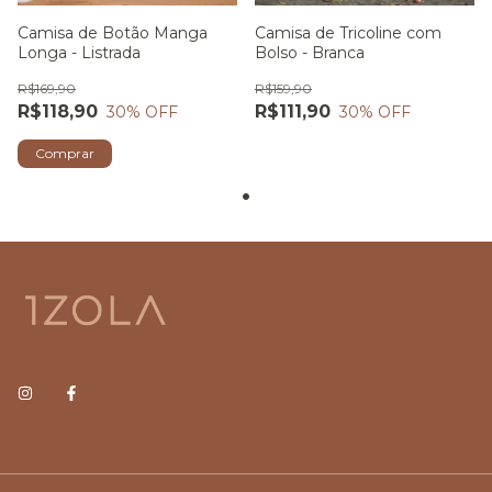
Camisa de Botão Manga
Camisa de Tricoline com
Longa - Listrada
Bolso - Branca
R$169,90
R$159,90
R$118,90
R$111,90
30
% OFF
30
% OFF
Comprar